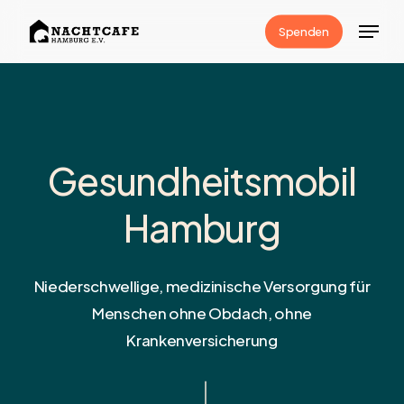
Skip
Menu
Spenden
to
Close
main
Menu
content
Gesundheitsmobil
Hamburg
Niederschwellige, medizinische Versorgung für
Menschen ohne Obdach, ohne
Krankenversicherung
Navigate to the next section