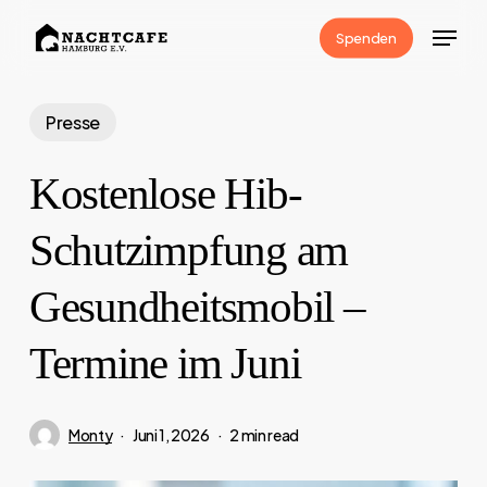
Skip
Menu
Spenden
to
Close
main
Menu
content
Presse
Kostenlose Hib-
Schutzimpfung am
Gesundheitsmobil –
Termine im Juni
Monty
Juni 1, 2026
2 min read